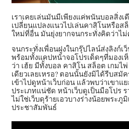
เราเคยเล่นมันมีเพียงแค่พนันบอลสิ่ง
เปลี่ยนแปลงแนวไปเล่นคาสิโนหรือสล็
ใหม่ที่อื่น มันยุ่งยากจนกระทั่งคิดว่าไม่ค
จนกระทั่งเพื่อนฝูงในกรุ๊ปไลน์ส่งลิงก์เว็
พร้อมทั้งแคปหน้าจอโปรเด็ดๆที่มองเห็
ว่า เฮ้ย มีทั้งบอล คาสิโน สล็อต เกมไพ
เดียวเลยเหรอ? ตอนนั้นยังมิได้รีบสมั
เข้าไปดูหน้าเว็บก่อน แล้วพบว่าเขาแ
ประเภทแน่ชัด หน้าเว็บดูเป็นมือโปร ร
ไม่ใช่เว็บดุร้ายเอวบางร่างน้อยพระภู
ประชาสัมพันธ์