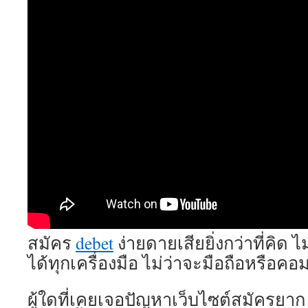
สมัคร
debet
ง่ายดายเสียยิ่งกว่าที่คิด
ได้ทุกเครื่องมือ ไม่ว่าจะมือถือหรือคอ
ผู้ใดที่เคยเจอปัญหาเว็บไซต์สมัครยาก 