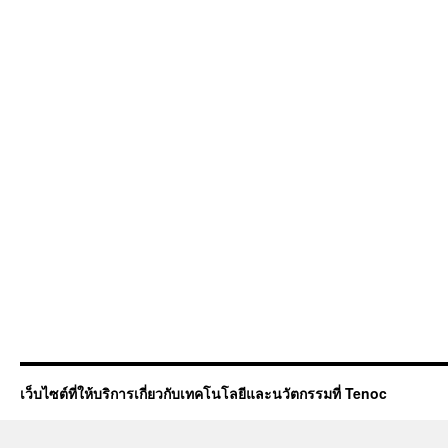
โน
ออนไลน์
เว็บไซต์ที่ให้บริการเกี่ยวกับเทคโนโลยีและนวัตกรรมที่ Tenoc