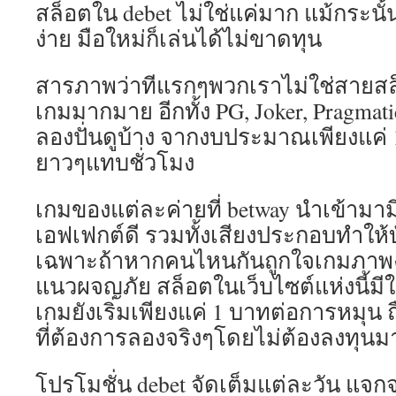
สล็อตใน debet ไม่ใช่แค่มาก แม้กระน
ง่าย มือใหม่ก็เล่นได้ไม่ขาดทุน
สารภาพว่าทีแรกๆพวกเราไม่ใช่สายสล็
เกมมากมาย อีกทั้ง PG, Joker, Pragmati
ลองปั่นดูบ้าง จากงบประมาณเพียงแค่ 1
ยาวๆแทบชั่วโมง
เกมของแต่ละค่ายที่ betway นำเข้าม
เอฟเฟกต์ดี รวมทั้งเสียงประกอบทำให้
เฉพาะถ้าหากคนไหนกันถูกใจเกมภาพ
แนวผจญภัย สล็อตในเว็บไซต์แห่งนี้มี
เกมยังเริ่มเพียงแค่ 1 บาทต่อการหมุน
ที่ต้องการลองจริงๆโดยไม่ต้องลงทุนม
โปรโมชั่น debet จัดเต็มแต่ละวัน แจก