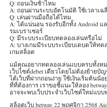
Q: ถอนเงินช้าไหม
A: ถอนผ่านระบบอัตโนมัติ ใช้เวลาเฉลี่
Q: เล่นผ่านมือถือได้ไหม
A: ได้แน่นอน รองรับอีกทั้ง Android แ
รมเบราเซอร์
Q: มีระบบระเบียบทดลองเล่นหรือไม่
A: บางเกมมีระบบระเบียบเดบดให้ทดสอ
เกมสล็อต
แม้คุณอยากทดลองเล่นแบบครบทั้งหม
เว็บไซต์debet เดียวโดยไม่ต้องย้ายบ
ได้เว็บที่ฝากถอนง่าย ใช้เงินเริ่มต้นน้อ
ที่ที่ต้องการ เราขอชี้แนะให้ลอง betway
อาจจะพบเว็บประจำเว็บไซต์ใหม่แบบ
สล็อตเว็บ betway 22 พฤศจิกา 2568 A