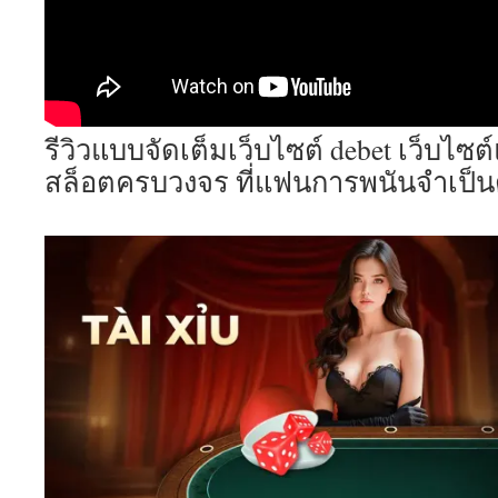
รีวิวแบบจัดเต็มเว็บไซต์ debet เว็บไ
สล็อตครบวงจร ที่แฟนการพนันจำเป็นต