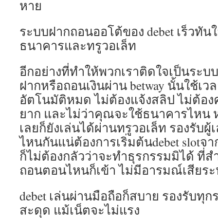
หาย
ระบบฝากถอนออโต้ของ debet เร็วทันใจ
ธนาคารและทรูวอเล็ท
อีกอย่างที่ทำให้พวกเราติดใจเป็นระบบก
ฝากหรือถอนเงินผ่าน betway นั้นใช้เวลาไ
อัตโนมัติหมด ไม่ต้องแจ้งสลิป ไม่ต้องค
ยาก และไม่ว่าคุณจะใช้ธนาคารไหน ห
เลยก็ยังเล่นได้ผ่านทรูวอเล็ท รองรับผู้
ไหนกันแน่ต้องการเริ่มต้นdebet slotจา
ก็ไม่ต้องกลัวว่าจะทำธุรกรรมมิได้ ที่
ถอนตอนไหนก็เข้า ไม่มีอารมณ์เสียระ
debet เล่นผ่านมือถือก็สบาย รองรับทุกร
สะดุด แม้เน็ตจะไม่แรง