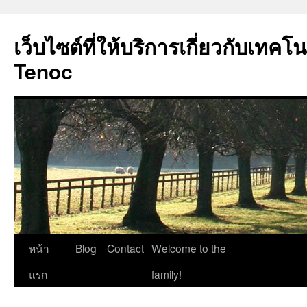
เว็บไซต์ที่ให้บริการเกี่ยวกับเทค
Tenoc
ข้าม
หน้า
Blog
Contact
Welcome to the
ไป
แรก
family!
ยัง