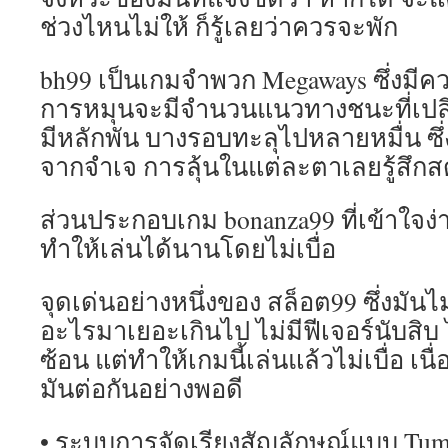
ช่วงไหนไม่ให้ ก็รู้เลยว่าควรจะพัก
bh99 เป็นเกมจำพวก Megaways ซึ่งมี
การหมุนจะมีจำนวนแนวทางชนะที่เปลี
มีหลักพัน บางรอบทะลุไปหลายหมื่น ซึ่
จากจำเจ การลุ้นในแต่ละตาเลยรู้สึก
ส่วนประกอบเกม bonanza99 ที่เข้าใจง
ทำให้เล่นได้นานโดยไม่เบื่อ
จุดเด่นอย่างหนึ่งของ สล็อต99 ซึ่งมัน
อะไรมาเยอะเกินไป ไม่มีฟีเจอร์นับสิบ
ซ้อน แต่ทำให้เกมนี้เล่นแล้วไม่เบื่อ เ
มันต่อกันอย่างพอดี
• ระบบการจัดเรียงสัญลักษณ์แบบ Tum