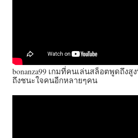
bonanza99 เกมที่คนเล่นสล็อตพูดถึงสูง
ถึงชนะใจคนอีกหลายๆคน