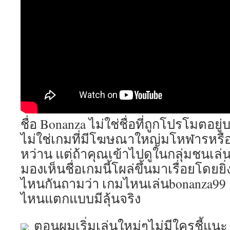
ชื่อ Bonanza ไม่ใช่ชื่อที่ถูกโปรโมตอ
ไม่ใช่เกมที่มีโฆษณาใหญ่มโหฬารหรื
หว่าน แต่ถ้าคุณเข้าไปดูในกลุ่มชนเล
มองเห็นชื่อเกมนี้โผล่ขึ้นมาเรื่อยโดยย
ไหนกันถามว่า เกมไหนเล่นbonanza99 แ
ไหนแตกแบบมีลุ้นจริง
ตอนผมเริ่มเล่นใหม่ๆไม่มีใครชี้แนะ