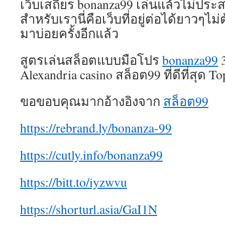
เว็บเสถียร bonanza99 เล่นแล้วไม่ประ
สำหรับเรานี่คือเว็บที่อยู่ต่อได้ยาวๆไม่
มาบ่อยครั้งอีกแล้ว
สูตรเล่นสล็อตแบบมือโปร
bonanza99
3
Alexandria casino สล็อต99 ที่ดีที่สุด To
ขอขอบคุณมากอ้างอิงจาก
สล็อต99
https://rebrand.ly/bonanza-99
https://cutly.info/bonanza99
https://bitt.to/iyzwvu
https://shorturl.asia/GaI1N