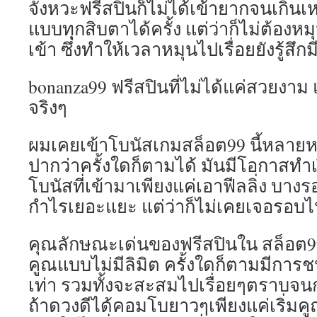
จังหวะฟรีสปินก็ไม่ได้เข้ายากจนเกินเ
แบบทุกสิบตาได้ครั้ง แต่ว่าก็ไม่ต้องห
เข้า ซึ่งทำให้เวลาหมุนไปเรื่อยยังรู้สึก
bonanza99 ฟรีสปินที่ไม่ได้แค่สวยงาม
จริงๆ
ผมเคยเข้าโบนัสเกมสล็อต99 นี้หลายห
ปากว่าครั้งใดก็ตามได้ มันมีโอกาสทำเง
โบนัสที่เข้ามาเพียงแค่เอาฟีลลิ่ง บาง
กำไรเยอะแยะ แต่ว่าก็ไม่เคยเจอรอบไห
คุณลักษณะเด่นของฟรีสปินใน สล็อต9
คูณแบบไม่มีลิมิต ครั้งใดก็ตามมีการชน
เท่า รวมทั้งจะสะสมไปเรื่อยๆตราบจน
ถ้าดวงดีได้คอมโบยาวๆเพียงแค่เริ่มคูณ