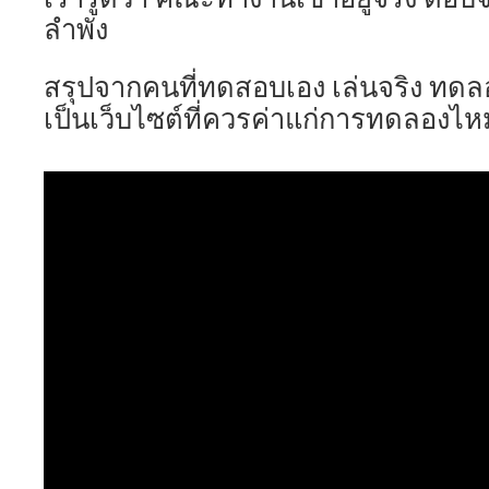
ลำพัง
สรุปจากคนที่ทดสอบเอง เล่นจริง ทดล
เป็นเว็บไซต์ที่ควรค่าแก่การทดลองไห