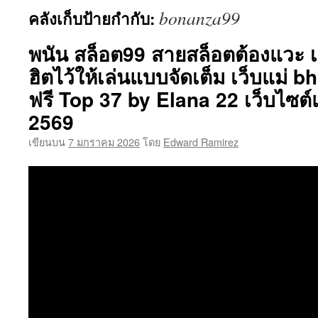
bonanza99
คลังเก็บป้ายกำกับ:
เนื้อหา
พนัน สล็อต99 สายสล็อตต้องแวะ เ
ฮิตไว้ให้เล่นแบบจัดเต็ม เว็บแม่ 
ฟรี Top 37 by Elana 22 เว็บไซต
2569
เขียนบน
7 มกราคม 2026
โดย
Edward Ramirez