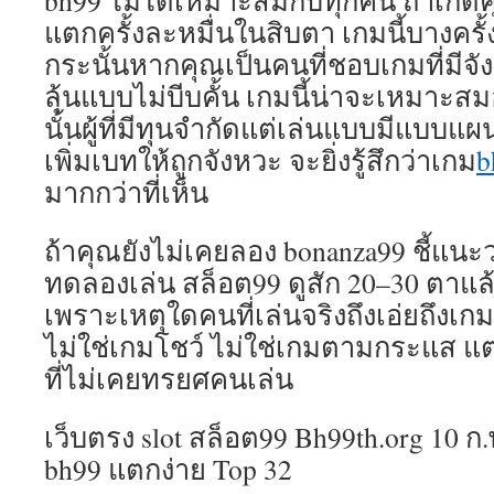
bh99 ไม่ได้เหมาะสมกับทุกคน ถ้าเกิดค
แตกครั้งละหมื่นในสิบตา เกมนี้บางครั
กระนั้นหากคุณเป็นคนที่ชอบเกมที่มีจัง
ลุ้นแบบไม่บีบคั้น เกมนี้น่าจะเหมาะสมอ
นั้นผู้ที่มีทุนจำกัดแต่เล่นแบบมีแบบแผน
เพิ่มเบทให้ถูกจังหวะ จะยิ่งรู้สึกว่าเกม
b
มากกว่าที่เห็น
ถ้าคุณยังไม่เคยลอง bonanza99 ชี้แนะ
ทดลองเล่น สล็อต99 ดูสัก 20–30 ตาแล
เพราะเหตุใดคนที่เล่นจริงถึงเอ่ยถึงเก
ไม่ใช่เกมโชว์ ไม่ใช่เกมตามกระแส แต่ม
ที่ไม่เคยทรยศคนเล่น
เว็บตรง slot สล็อต99 Bh99th.org 10 ก.
bh99 แตกง่าย Top 32