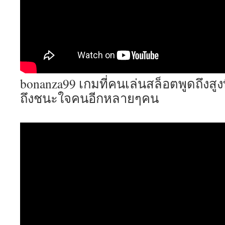
bonanza99 เกมที่คนเล่นสล็อตพูดถึงสูง
ถึงชนะใจคนอีกหลายๆคน