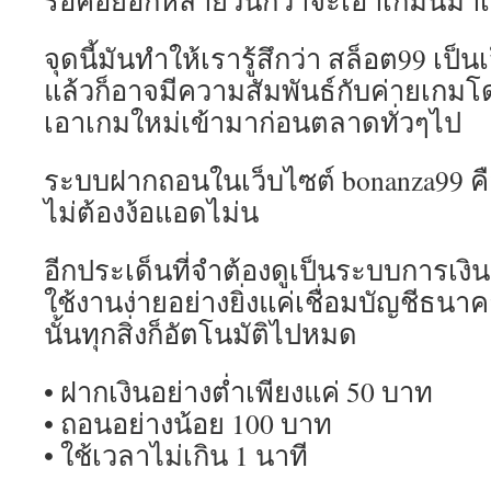
รอคอยอีกหลายวันกว่าจะเอาเกมนี้มาเ
จุดนี้มันทำให้เรารู้สึกว่า สล็อต99 เป็นเ
แล้วก็อาจมีความสัมพันธ์กับค่ายเกม
เอาเกมใหม่เข้ามาก่อนตลาดทั่วๆไป
ระบบฝากถอนในเว็บไซต์ bonanza99 คือ
ไม่ต้องง้อแอดไม่น
อีกประเด็นที่จำต้องดูเป็นระบบการเง
ใช้งานง่ายอย่างยิ่งแค่เชื่อมบัญชีธน
นั้นทุกสิ่งก็อัตโนมัติไปหมด
• ฝากเงินอย่างต่ำเพียงแค่ 50 บาท
• ถอนอย่างน้อย 100 บาท
• ใช้เวลาไม่เกิน 1 นาที