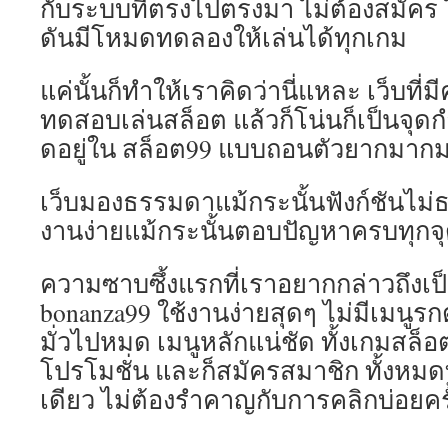
กับระบบที่ตรงไปตรงมา ไม่ต้องสมัคร ไ
Elana
22
ดันมีโหมดทดลองให้เล่นได้ทุกเกม
เว็บไซต์
แตก
แค่นั้นก็ทำให้เราคิดว่านี่แหละ เว็บที
ง่าย
January
ทดสอบเล่นสล็อต แล้วก็โน่นก็เป็นจุด
2569
ดอยู่ใน สล็อต99 แบบถอนตัวยากมาก
เว็บมองธรรมดาแม้กระนั้นฟังก์ชันไม่
งานง่ายแม้กระนั้นตอบปัญหาครบทุกจ
ความซาบซึ้งแรกที่เราอยากกล่าวถึงเป
bonanza99 ใช้งานง่ายสุดๆ ไม่มีเมนูรก
มั่วไปหมด เมนูหลักแน่ชัด ทั้งเกมสล็
โปรโมชั่น และก็สมัครสมาชิก ทั้งหมดท
เดียว ไม่ต้องรำคาญกับการคลิกบ่อยครั