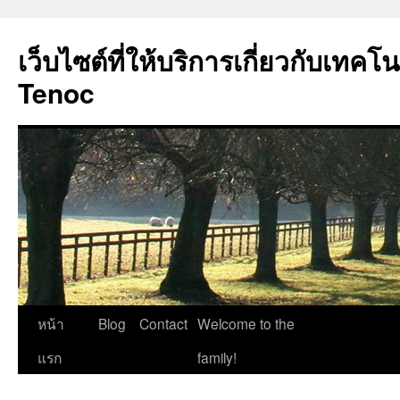
เว็บไซต์ที่ให้บริการเกี่ยวกับเทค
Tenoc
ข้าม
หน้า
Blog
Contact
Welcome to the
ไป
แรก
family!
ยัง