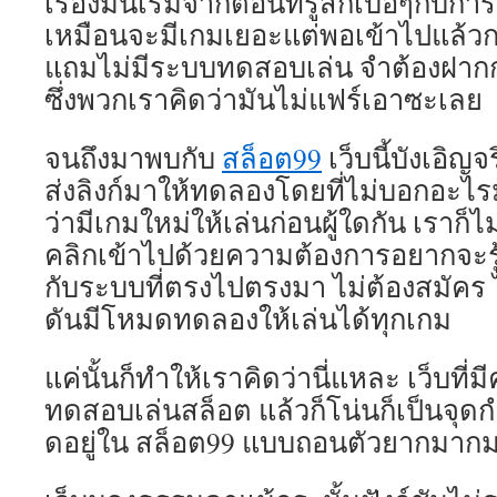
เรื่องมันเริ่มจากตอนที่รู้สึกเบื่อๆกับกา
เหมือนจะมีเกมเยอะแต่พอเข้าไปแล้วก
แถมไม่มีระบบทดสอบเล่น จำต้องฝากก่
ซึ่งพวกเราคิดว่ามันไม่แฟร์เอาซะเลย
จนถึงมาพบกับ
สล็อต99
เว็บนี้บังเอิญจ
ส่งลิงก์มาให้ทดลองโดยที่ไม่บอกอะไร
ว่ามีเกมใหม่ให้เล่นก่อนผู้ใดกัน เราก
คลิกเข้าไปด้วยความต้องการอยากจะร
กับระบบที่ตรงไปตรงมา ไม่ต้องสมัคร ไ
ดันมีโหมดทดลองให้เล่นได้ทุกเกม
แค่นั้นก็ทำให้เราคิดว่านี่แหละ เว็บที
ทดสอบเล่นสล็อต แล้วก็โน่นก็เป็นจุด
ดอยู่ใน สล็อต99 แบบถอนตัวยากมาก