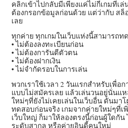
คลิกเข้าไปกลับมีเพียงแค่ไม่กี่เกมที่เล
ต้องกรอกข้อมูลก่อนด้วย แต่ว่ากับ สล็
เลย
ทุกค่าย ทุกเกมในเว็บแห่งนี้สามารถทด
• ไม่ต้องลงทะเบียนก่อน
• ไม่ต้องการันตีตัวตน
• ไม่ต้องฝากเงิน
• ไม่จำกัดรอบในการเล่น
พวกเราใช้เวลา 2 วันแรกสำหรับเพื่อก
แบบไม่สมัครเลย แล้วเล่นวนอยู่นั่นแ
ใหม่ๆที่ยังไม่เคยเล่นในเว็บอื่น ดันมา
ทดสอบก่อนจริง เกมจากค่ายใหม่ๆที่เพิ
เว็บใหญ่ ก็มาให้ลองตรงนี้ก่อนผู้ใดกัน 
ระดับสากล หรือค่ายอินดี้คนใหม่