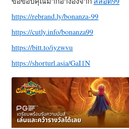
ขอขอบคุณมากอ้างอิงจาก
สล็อต99
https://rebrand.ly/bonanza-99
https://cutly.info/bonanza99
https://bitt.to/iyzwvu
https://shorturl.asia/GaI1N