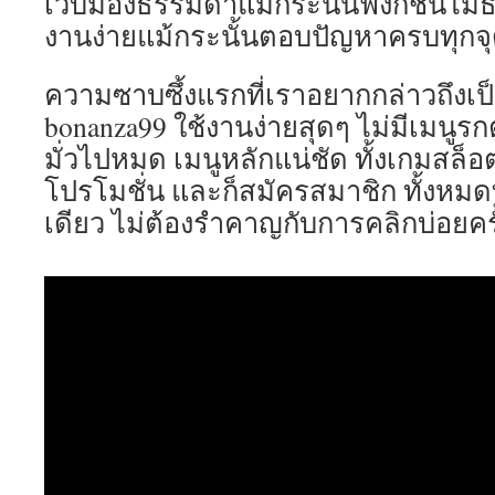
เว็บมองธรรมดาแม้กระนั้นฟังก์ชันไม่
งานง่ายแม้กระนั้นตอบปัญหาครบทุกจ
ความซาบซึ้งแรกที่เราอยากกล่าวถึงเป
bonanza99 ใช้งานง่ายสุดๆ ไม่มีเมนูรก
มั่วไปหมด เมนูหลักแน่ชัด ทั้งเกมสล็
โปรโมชั่น และก็สมัครสมาชิก ทั้งหมดท
เดียว ไม่ต้องรำคาญกับการคลิกบ่อยครั