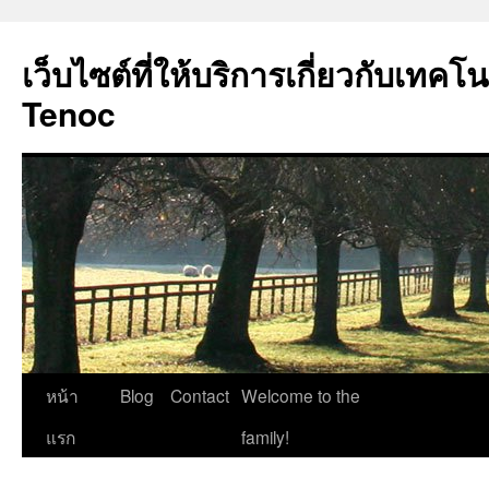
เว็บไซต์ที่ให้บริการเกี่ยวกับเทค
Tenoc
ข้าม
หน้า
Blog
Contact
Welcome to the
ไป
แรก
family!
ยัง