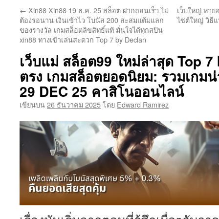
←
Xin88 Xin88 19 ธ.ค. 25 สล็อต ฝากถอนเร็ว ไม่
เว็บใหญ่ หวยอ
เนื้อหา
ต้องรอนาน เงินเข้าไว โบนัส 200 สะสมแต้มแลก
ไซต์ใหญ่ วิธ
ของรางวัล เกมสล็อตลิขสิทธิ์แท้ มั่นใจได้ทุกสปิน
xin88 ทางเข้าเล่นสะดวก Top 7 by Declan
เว็บแม่ สล็อต99 ใหม่ล่าสุด Top 7
ตรง เกมสล็อตยอดนิยม: รวมเกมน่า
29 DEC 25 คาสิโนออนไลน์
เขียนบน
26 ธันวาคม 2025
โดย
Edward Ramirez