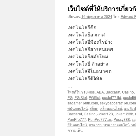
เว็บไซต์ที่ให้บริการเกี่
เนื้อหา
เขียนบน
16 พฤษภาคม 2024
โดย
Edward 
เทคโนโลยีคือ
เทคโนโลยีอวกาศ
เทคโนโลยีมีอะไรบ้าง
เทคโนโลยีสารสนเทศ
เทคโนโลยีสมัยใหม่
เทคโนโลยี ตัวอย่าง
เทคโนโลยีในอนาคต
เทคโนโลยีดิจิทัล
…
โพสท์ใน
918Kiss
,
ABA
,
Baccarat
,
Casino
,
PG
,
PG Slot
,
PGSlot
,
pgslot77.ltd
,
pgslot9
sagame168th.com
,
sexybaccarat168.com
พนันออนไลน์
,
สล็อต
,
สล็อตออนไลน์
,
เกมยิง
Baccarat
,
Casino
,
Joker123
,
Joker123th
,
PunPro777
,
PunPro777.us
,
Pussy888
,
sa
สิโนออนไลน์
,
บาคาร่า
,
บาคาร่าออนไลน์
,
พน
บน
ความเห็น
เว็บไซต์