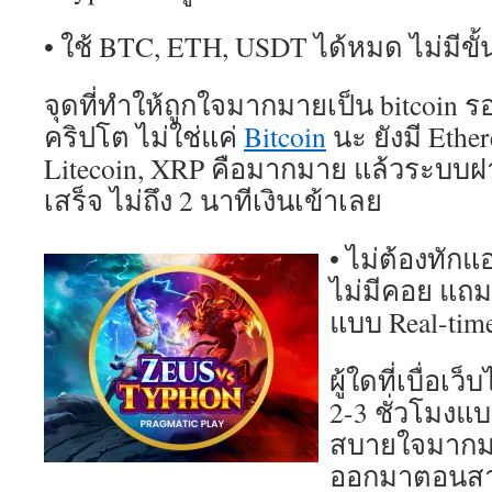
• ใช้ BTC, ETH, USDT ได้หมด ไม่มีขั้
จุดที่ทำให้ถูกใจมากมายเป็น bitcoin 
คริปโต ไม่ใช่แค่
Bitcoin
นะ ยังมี Eth
Litecoin, XRP คือมากมาย แล้วระบบ
เสร็จ ไม่ถึง 2 นาทีเงินเข้าเลย
• ไม่ต้องทัก
ไม่มีคอย แถม
แบบ Real-tim
ผู้ใดที่เบื่อเว
2-3 ชั่วโมงแบ
สบายใจมากม
ออกมาตอนสาม