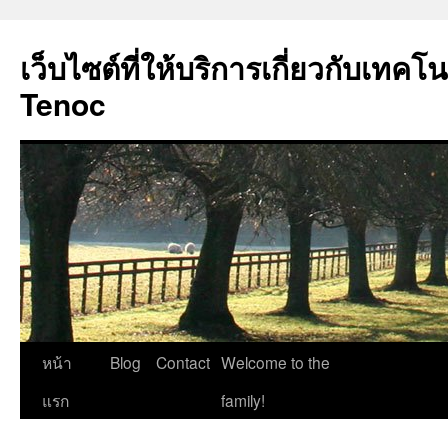
เว็บไซต์ที่ให้บริการเกี่ยวกับเทค
Tenoc
ข้าม
หน้า
Blog
Contact
Welcome to the
ไป
แรก
family!
ยัง