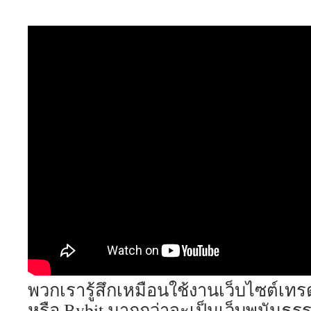
พวกเรารู้สึกเหมือนใช้งานเว็บไซต์เทรด
หรือ Bybit มากกว่าจะเป็นเว็บพนันธรร