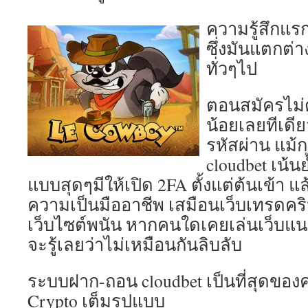
ความรู้สึกแร
ซึ่งมันแตกต่
ทั่วๆไป
ตอนสมัครไม่
น้อยเลยทีเดีย
รหัสผ่าน แม้กร
cloudbet เน้น
แบบสุดๆมีให้เปิด 2FA ตั้งแต่ต้นเข้า แ
ความเป็นมืออาชีพ เสมือนเว็บเทรดคร
เว็บไซต์พนัน หากคนใดเคยเล่นเว็บแนว
จะรู้เลยว่าไม่เหมือนกันลิบลับ
ระบบฝาก-ถอน cloudbet เป็นที่สุดของ
Crypto เต็มรูปแบบ