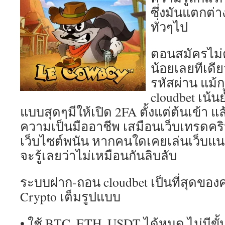
ซึ่งมันแตกต่
ทั่วๆไป
ตอนสมัครไม่
น้อยเลยทีเดีย
รหัสผ่าน แม้กร
cloudbet เน้น
แบบสุดๆมีให้เปิด 2FA ตั้งแต่ต้นเข้า แ
ความเป็นมืออาชีพ เสมือนเว็บเทรดคร
เว็บไซต์พนัน หากคนใดเคยเล่นเว็บแนว
จะรู้เลยว่าไม่เหมือนกันลิบลับ
ระบบฝาก-ถอน cloudbet เป็นที่สุดของ
Crypto เต็มรูปแบบ
• ใช้ BTC, ETH, USDT ได้หมด ไม่มีขั้