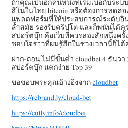
ถ้าคุณเป็นอีกคนหนึ่งที่เริ่มเบื่อกับร
สิโนในไทย bitcoin หรือต้องการทดลอ
แพลตฟอร์มที่ให้ประสบการณ์ระดับอิน
ล้ำสมัย รองรับคริปโต และก็พนันได้ค
สปอร์ตบุ๊ก คือเว็บที่ควรลองสักหนึ่งคร
ชอบใจราวที่ผมรู้สึกในช่วงเวลานี้ก็ได้
ฝาก-ถอน ไม่มีขั้นต่ำ cloudbet 4 ธันวา
สปอร์ตบุ๊ก แตกง่าย Top 39
ขอขอบพระคุณอ้างอิงจาก
cloudbet
https://rebrand.ly/cloud-bet
https://cutly.info/cloudbet