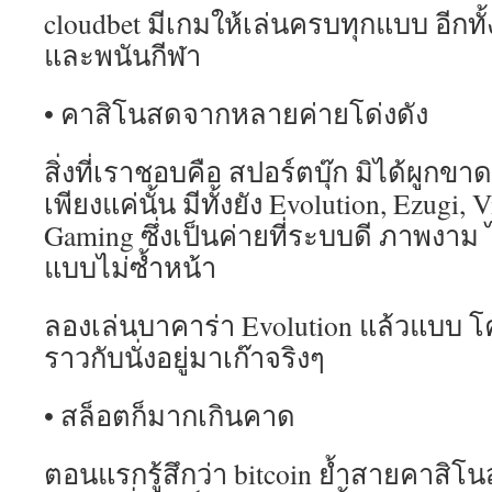
cloudbet มีเกมให้เล่นครบทุกแบบ อีกท
และพนันกีฬา
• คาสิโนสดจากหลายค่ายโด่งดัง
สิ่งที่เราชอบคือ สปอร์ตบุ๊ก มิได้ผูกขา
เพียงแค่นั้น มีทั้งยัง Evolution, Ezugi, 
Gaming ซึ่งเป็นค่ายที่ระบบดี ภาพงาม 
แบบไม่ซ้ำหน้า
ลองเล่นบาคาร่า Evolution แล้วแบบ
ราวกับนั่งอยู่มาเก๊าจริงๆ
• สล็อตก็มากเกินคาด
ตอนแรกรู้สึกว่า bitcoin ย้ำสายคาสิโ