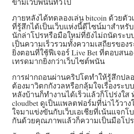
ข้ามเว็บพนันทั่วไป
ภายหลังได้ทดลองเล่น bitcoin ด้วยตัวเอ
ที่รู้สึกได้เป็นเว็บแห่งนี้ดีไซน์มาสำหรั
นักล่าโปรหรือมือใหม่ที่ยังไม่ถนัดระบบค
เป็นความเร็วรวมทั้งความเสถียรของ
ยิ่งตอนที่ใช้ฟีเจอร์ Live Bet ที่ตอบส
เทรดมากยิ่งกว่าเว็บไซต์พนัน
การฝากถอนผ่านคริปโตทำให้รู้สึกปลอด
ต้องมาวิตกกังวลหรือกลุ้มใจเรื่องระบ
หลังบ้านก็ทำงานได้เร็วแล้วก็โปร่งใส ท
cloudbet ดูเป็นแพลตฟอร์มที่น่าไว้วางใ
ใจมาแข่งขันกับเว็บเอเชียที่เน้นแจกโ
กันด้วยคุณภาพแล้วก็ความเป็นมือโปร