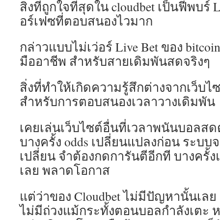
สิ่งที่ถูกใจที่สุดใน cloudbet เป็นฟีพบร์ 
อร์เฟซที่ตอบสนองไวมาก
กล่าวแบบไม่เว่อร์ Live Bet ของ bitcoi
มืออาชีพ สำหรับสายเดิมพันสดจริงๆ
สิ่งที่ทำให้เกิดความรู้สึกต่างจากเว็บไ
สำหรับการตอบสนองเวลาวางเดิมพัน
เคยเล่นเว็บไซต์อื่นที่เวลาพนันบอลสด
บางครั้ง odds เปลี่ยนแปลงก่อน ระบบจ
เปลี่ยน จำต้องกดการันตีอีกที บางครั
เลย พลาดโอกาส
แต่ว่าของ Cloudbet ไม่มีปัญหานั้นเลย 
ไม่มีถ่วงแม้กระทั้งตอนบอลกำลังเตะ ห