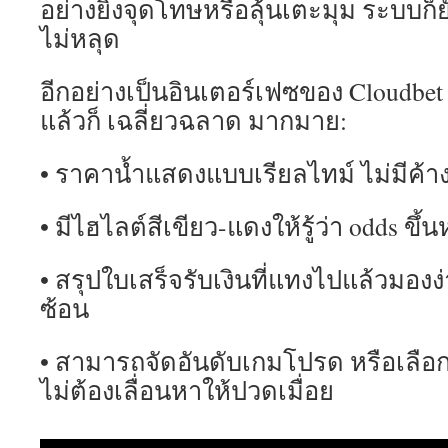
อย่างยิงจุดโทษหรือลุ้นเตะมุม ระบบก็
ไม่หลุด
อีกอย่างเป็นอินเตอร์เฟซของ Cloudbe
แล้วก็ เฉลี่ยวฉลาด มากมาย:
• ราคาน้ำแสดงแบบเรียลไทม์ ไม่มีค้า
• มีไฮไลต์สีเขียว-แดงให้รู้ว่า odds ขึ้
• สรุปใบเสร็จรับเงินที่แทงไปแล้วมองง
ซ้อน
• สามารถจัดอันดับเกมโปรด หรือเลือก
ไม่ต้องเลื่อนหาให้ปวดเมื่อย