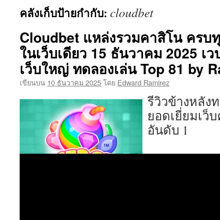
cloudbet
คลังเก็บป้ายกำกับ:
เนื้อหา
Cloudbet แหล่งรวมคาสิโน ครบท
ในเว็บเดียว 15 ธันวาคม 2025 เว
เว็บใหญ่ ทดลองเล่น Top 81 by 
เขียนบน
10 ธันวาคม 2025
โดย
Edward Ramirez
รีวิวข้างหลัง
ยอดเยี่ยมเว็
อันดับ 1