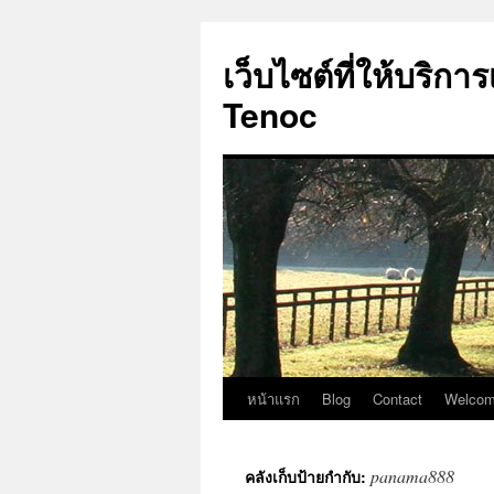
เว็บไซต์ที่ให้บริก
Tenoc
หน้าแรก
Blog
Contact
Welcome
ข้าม
ไป
panama888
คลังเก็บป้ายกำกับ:
ยัง