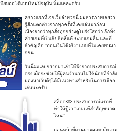
เบียบออโต้แบบใหม่ปัจจุบัน นั่นแหละครับ
คราวแรกที่เจอเว็บจำพวกนี้ ผมสารภาพเลยว่า
รู้สึกแตกต่างจากทุกครั้งที่เคยเล่นมาก่อน
เนื่องจากว่าทุกสิ่งทุกอย่างดูโปร่งใสกว่า อีกทั้ง
ค่ายเกมที่เป็นลิขสิทธิ์แท้ ระบบเกมลื่น และที่
สำคัญคือ “ถอนเงินได้จริง” แบบที่ไม่เคยพบมา
ก่อน
วันนี้ผมเลยอยากมาเล่าให้ฟังจากประสบการณ์
ตรง เผื่อจะช่วยให้ผู้คนจำนวนไม่ใช้น้อยที่กำลัง
มองหาเว็บดีๆได้มีแนวทางสำหรับในการเลือก
เล่นนะครับ
สล็อต888 ประสบการณ์แรกที่
ทำให้รู้ว่า “เกมแท้สำคัญขนาด
ไหน”
ก่อนหน้าที่ผ่านมาผมเคยมีความ