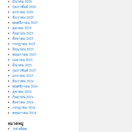
มีนาคม 2026
กุมภาพันธ์ 2026
มกราคม 2026
ธันวาคม 2025
พฤศจิกายน 2025
ตุลาคม 2025
กันยายน 2025
สิงหาคม 2025
กรกฎาคม 2025
มิถุนายน 2025
พฤษภาคม 2025
เมษายน 2025
มีนาคม 2025
กุมภาพันธ์ 2025
มกราคม 2025
ธันวาคม 2024
พฤศจิกายน 2024
ตุลาคม 2024
กันยายน 2024
สิงหาคม 2024
กรกฎาคม 2024
พฤษภาคม 2024
หมวดหมู่
168 สล็อต