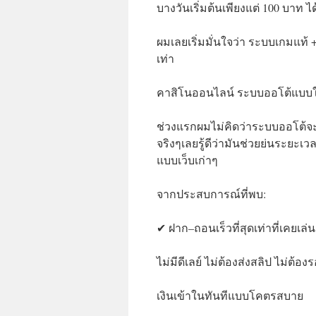
บางวันเริ่มต้นเพียงแต่ 100 บาท ได
ผมเลยเริ่มมั่นใจว่า ระบบเกมแท้
เท่า
คาสิโนออนไลน์ ระบบออโต้แบบใหม่ล่
ช่วงแรกผมไม่คิดว่าระบบออโต้จะ
จริงๆเลยรู้ดีว่ามันช่วยย่นระยะเ
แบบเว็บเก่าๆ
จากประสบการณ์ที่พบ:
✔ ฝาก–ถอนเร็วที่สุดเท่าที่เคยเล่น 
ไม่มีดีเลย์ ไม่ต้องส่งสลิป ไม่ต้อ
เงินเข้าในทันทีแบบโคตรสบาย