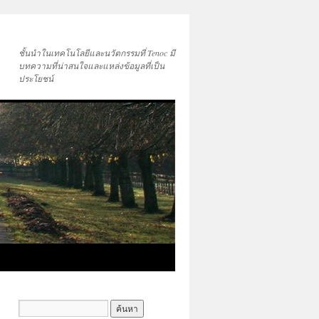
ชั้นนำในเทคโนโลยีและนวัตกรรมที่ Tenoc มี
บทความที่น่าสนใจและแหล่งข้อมูลที่เป็น
ประโยชน์